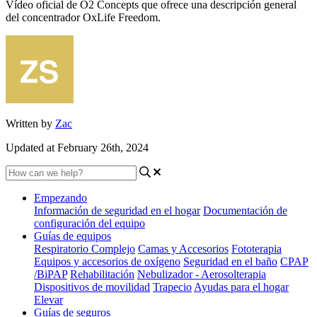
Vídeo oficial de O2 Concepts que ofrece una descripción general
del concentrador OxLife Freedom.
Written by
Zac
Updated at February 26th, 2024
Empezando
Información de seguridad en el hogar
Documentación de
configuración del equipo
Guías de equipos
Respiratorio Complejo
Camas y Accesorios
Fototerapia
Equipos y accesorios de oxígeno
Seguridad en el baño
CPAP
/BiPAP
Rehabilitación
Nebulizador - Aerosolterapia
Dispositivos de movilidad
Trapecio
Ayudas para el hogar
Elevar
Guías de seguros