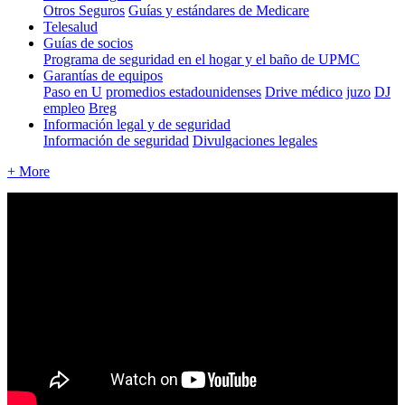
Otros Seguros
Guías y estándares de Medicare
Telesalud
Guías de socios
Programa de seguridad en el hogar y el baño de UPMC
Garantías de equipos
Paso en U
promedios estadounidenses
Drive médico
juzo
DJ
empleo
Breg
Información legal y de seguridad
Información de seguridad
Divulgaciones legales
+ More