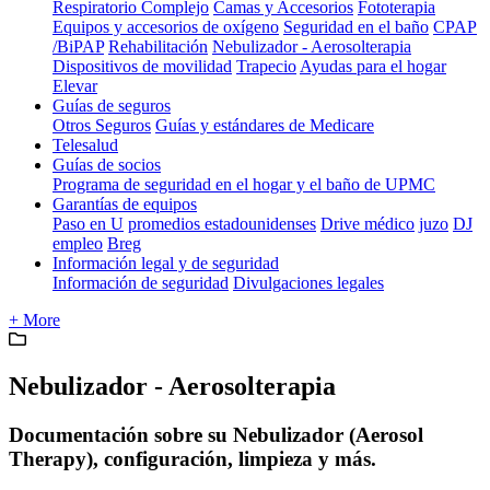
Respiratorio Complejo
Camas y Accesorios
Fototerapia
Equipos y accesorios de oxígeno
Seguridad en el baño
CPAP
/BiPAP
Rehabilitación
Nebulizador - Aerosolterapia
Dispositivos de movilidad
Trapecio
Ayudas para el hogar
Elevar
Guías de seguros
Otros Seguros
Guías y estándares de Medicare
Telesalud
Guías de socios
Programa de seguridad en el hogar y el baño de UPMC
Garantías de equipos
Paso en U
promedios estadounidenses
Drive médico
juzo
DJ
empleo
Breg
Información legal y de seguridad
Información de seguridad
Divulgaciones legales
+ More
Nebulizador - Aerosolterapia
Documentación sobre su Nebulizador (Aerosol
Therapy), configuración, limpieza y más.