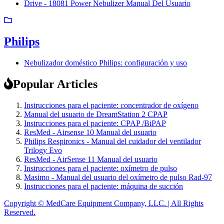
Drive - 18081 Power Nebulizer Manual Del Usuario
Philips
Nebulizador doméstico Philips: configuración y uso
Popular Articles
Instrucciones para el paciente: concentrador de oxígeno
Manual del usuario de DreamStation 2 CPAP
Instrucciones para el paciente: CPAP /BiPAP
ResMed - Airsense 10 Manual del usuario
Philips Respironics - Manual del cuidador del ventilador
Trilogy Evo
ResMed - AirSense 11 Manual del usuario
Instrucciones para el paciente: oxímetro de pulso
Masimo - Manual del usuario del oxímetro de pulso Rad-97
Instrucciones para el paciente: máquina de succión
Copyright © MedCare Equipment Company, LLC. | All Rights
Reserved.