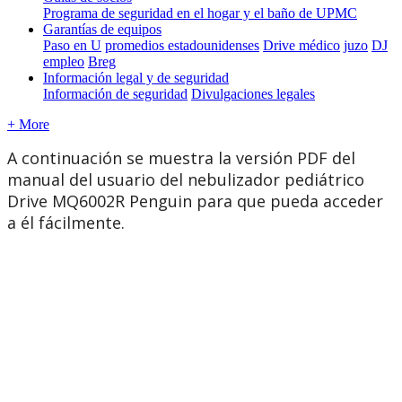
Programa de seguridad en el hogar y el baño de UPMC
Garantías de equipos
Paso en U
promedios estadounidenses
Drive médico
juzo
DJ
empleo
Breg
Información legal y de seguridad
Información de seguridad
Divulgaciones legales
+ More
A
continuaci
ó
n
se
muestra
la
versi
ó
n
PDF
del
manual
del
usuario
del
nebulizador
pedi
á
trico
Drive
MQ6002R
Penguin
para
que
pueda
acceder
a
é
l
f
á
cilmente
.