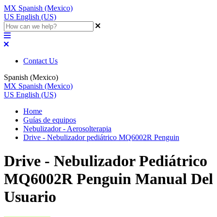
MX
Spanish (Mexico)
US
English (US)
Contact Us
Spanish (Mexico)
MX
Spanish (Mexico)
US
English (US)
Home
Guías de equipos
Nebulizador - Aerosolterapia
Drive - Nebulizador pediátrico MQ6002R Penguin
Drive - Nebulizador Pediátrico
MQ6002R Penguin Manual Del
Usuario