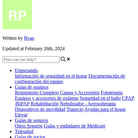
Written by
Ryan
Updated at February 26th, 2024
Empezando
Información de seguridad en el hogar
Documentación de
configuración del equipo
Guías de equipos
Respiratorio Complejo
Camas y Accesorios
Fototerapia
Equipos y accesorios de oxígeno
Seguridad en el baño
CPAP
/BiPAP
Rehabilitación
Nebulizador - Aerosolterapia
Dispositivos de movilidad
Trapecio
Ayudas para el hogar
Elevar
Guías de seguros
Otros Seguros
Guías y estándares de Medicare
Telesalud
Guías de socios